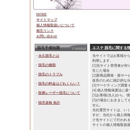
HOME
サイトマップ
個人情報取扱いについて
相互リンク
お問い合わせ
脱毛予備知識
エステ 脱毛に関する
・
永久脱毛とは
当サイトではお客様か
利用します。
・
脱毛の種類
[1]当サイト管理者が
生じた場合
・
脱毛のトラブル
[2]新商品開発・新サ
改良のために統計的な
・
脱毛の料金はどれくらい？
[3]マーケティング調
[4] 個人情報保護法に
・
医療レーザー脱毛について
[5]お客様(当人)から
[5]の場合におきまし
・
脱毛資格 免許
せん。
当社運営サイトは、い
すが、当社から個人情
ク先サイトにて行われ
サイトの個人情報取扱