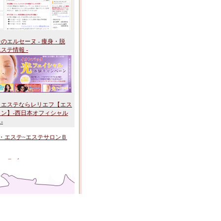
のエルセーヌ - 痩身・脱
ステ情報 -
、エステならレリエフ【エス
ロン】-西日本オフィシャル
-
・エステ~エステサロンＢ
テのラブニール