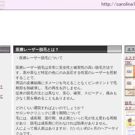
医療レーザー脱毛とは？
エス
・医療レーザー脱毛について
エス
TBC
医療レーザー脱毛は非常に安全性と確実性の高い脱毛方法で
す。黒や茶など特定の色にのみ反応する性質のレーザーを照射
することで、
周辺の皮膚組織にダメージを与えることなくピンポイントで毛
？
根部を熱破壊し、毛の再生を許しません。
従来の脱毛方法とは異なり、安心、確実、スピーディ。痛みも
て
少なく肌を痛めることもありません。
脱毛
どのくらい通院すればよいのでしょうか？
ステ
サロンやクリニックに通う期間について
毛には、成長期、退行期、休止期といった毛が生え変わる周期
があり、脱毛は成長期に行わなければ効果がありません。
人によって個人差はありますが、だいたい約2ヶ月のヘアーサイ
クルです。