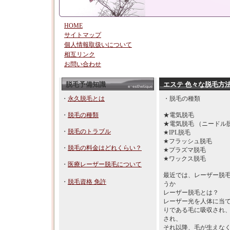
HOME
サイトマップ
個人情報取扱いについて
相互リンク
お問い合わせ
脱毛予備知識
エステ 色々な脱毛方
・
永久脱毛とは
・脱毛の種類
・
脱毛の種類
★電気脱毛
★電気脱毛 （ニードル
・
脱毛のトラブル
★IPL脱毛
★フラッシュ脱毛
・
脱毛の料金はどれくらい？
★プラズマ脱毛
★ワックス脱毛
・
医療レーザー脱毛について
最近では、レーザー脱
・
脱毛資格 免許
うか
レーザー脱毛とは？
レーザー光を人体に当
りである毛に吸収され
され、
それ以降、毛が生えな